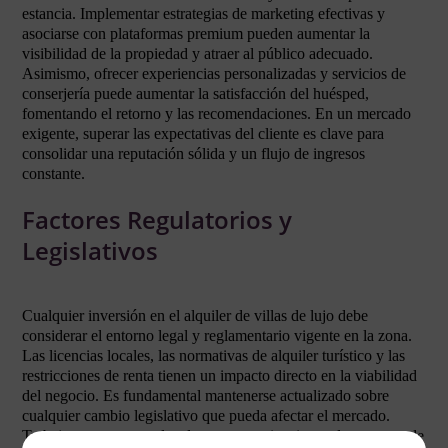
estancia. Implementar estrategias de marketing efectivas y
asociarse con plataformas premium pueden aumentar la
visibilidad de la propiedad y atraer al público adecuado.
Asimismo, ofrecer experiencias personalizadas y servicios de
conserjería puede aumentar la satisfacción del huésped,
fomentando el retorno y las recomendaciones. En un mercado
exigente, superar las expectativas del cliente es clave para
consolidar una reputación sólida y un flujo de ingresos
constante.
Factores Regulatorios y
Legislativos
Cualquier inversión en el alquiler de villas de lujo debe
considerar el entorno legal y reglamentario vigente en la zona.
Las licencias locales, las normativas de alquiler turístico y las
restricciones de renta tienen un impacto directo en la viabilidad
del negocio. Es fundamental mantenerse actualizado sobre
cualquier cambio legislativo que pueda afectar el mercado.
Trabajar con asesores legales con experiencia en el sector puede