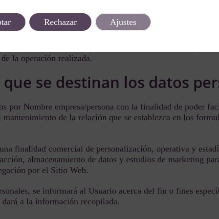
miento en cualquier momento. Será tan fácil retirar el consen
uso del Sitio Web.
tar
Rechazar
Ajustes
eda facilitar sus datos a través de formularios para realizar c
 le informará en caso de que la cumplimentación de alguno de
 de la operación realizada.
 que se destinan los datos pe
os por Nombre empresa/persona con la finalidad de poder faci
l mantenimiento de la relación que se establezca en los formul
una finalidad comercial de personalización, operativa y estadís
cción, almacenamiento de datos y estudios de marketing para
gación por el Sitio Web.
onales, se informará al Usuario acerca del fin o fines específ
e dará a la información recopilada.