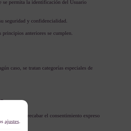
 se permita la identificación del Usuario
su seguridad y confidencialidad.
s principios anteriores se cumplen.
gún caso, se tratan categorías especiales de
s
compromete a recabar el consentimiento expreso
los
ajustes
.