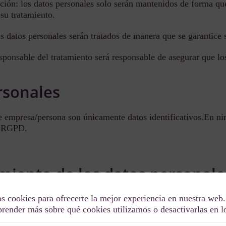
ación: los datos personales solo serán mantenidos de forma que
 su tratamiento.
os datos personales serán tratados de manera que se garantice 
sponsable del tratamiento será responsable de asegurar que lo
rsonales
 empresa/persona son únicamente datos identificativos.En nin
el RGPD.
amiento de los datos personale
s cookies para ofrecerte la mejor experiencia en nuestra web.
 personales es el consentimiento. Nombre empresa/persona se 
render más sobre qué cookies utilizamos o desactivarlas en 
 sus datos personales para uno o varios fines específicos.