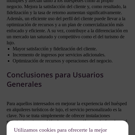
múltiples y afectan tanto a los huéspedes como al propio
negocio. Mejora la satisfacción del cliente y, como resultado, la
fidelización y la tasa de retorno aumentan significativamente.
Además, un eficiente uso del perfil del cliente puede llevar a la
optimización de recursos y a un plan de comercialización más
enfocado y eficiente. A su vez, contribuye a la diferenciación en
un mercado tan saturado y competitivo como el del turismo de
lujo.
Mayor satisfacción y fidelización del cliente.
Incremento de ingresos por servicios adicionales.
Optimización de recursos y operaciones del negocio.
Conclusiones para Usuarios
Generales
Para aquellos interesados en mejorar la experiencia del huésped
en alquileres turísticos de lujo, el servicio personalizado es la
clave. No se trata simplemente de ofrecer instalaciones
sofisticadas, sino también de conocer quién es tu huésped y qué
busca en su estancia.
Utilizamos cookies para ofrecerte la mejor
En última instancia, el verdadero éxito en el sector de los