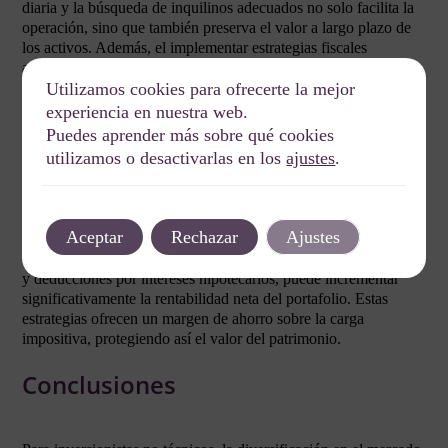
diaria y la búsqueda de inquilinos adecuados no solo facilita la
operación, sino que también preserva el valor a largo plazo de
los activos. Además, el implementar estrategias fiscales
adecuadas mediante estructuras como fideicomisos puede
generar un ahorro significativo.
Utilizamos cookies para ofrecerte la mejor
experiencia en nuestra web.
Optimización Fiscal y Protección Patrimonial
Puedes aprender más sobre qué cookies
utilizamos o desactivarlas en los
ajustes
.
La estructuración fiscal y patrimonial son elementos cruciales en
la diversificación inmobiliaria. Estructuras como fideicomisos
para la transferencia de activos o sociedades inmobiliarias
optimizan las cargas fiscales, mientras proporcionan seguridad
Aceptar
Rechazar
Ajustes
patrimonial.
El uso de mecanismos fiscales, como la depreciación acelerada
y deducciones por intereses hipotecarios, puede incrementar
significativamente la rentabilidad neta del portafolio. Estas
estrategias ofrecen un margen de ahorro sobre la carga
impositiva, protegiendo así el valor del patrimonio.
Conclusiones