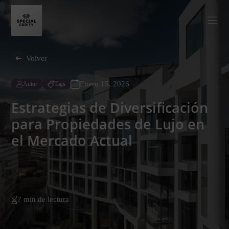
Volver
Enero 15, 2026
Autor
Tags
Estrategias de Diversificación
para Propiedades de Lujo en
el Mercado Actual
7 min de lectura