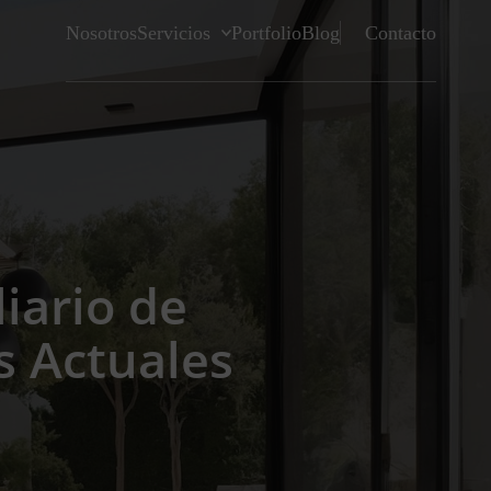
Nosotros
Servicios
Portfolio
Blog
Contacto
iario de
s Actuales