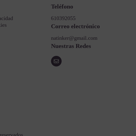
Teléfono
acidad
610392055
kies
Correo electrónico
natinker@gmail.com
Nuestras Redes
reservados.