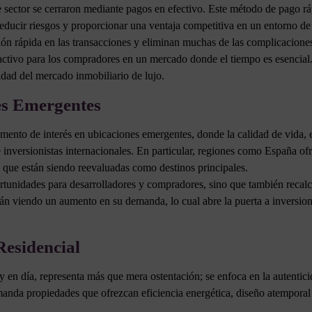
te sector se cerraron mediante pagos en efectivo. Este método de pago 
reducir riesgos y proporcionar una ventaja competitiva en un entorno de a
ón rápida en las transacciones y eliminan muchas de las complicaciones
tractivo para los compradores en un mercado donde el tiempo es esencial
idad del mercado inmobiliario de lujo.
es Emergentes
mento de interés en ubicaciones emergentes, donde la calidad de vida, e
 inversionistas internacionales. En particular, regiones como España of
s que están siendo reevaluadas como destinos principales.
unidades para desarrolladores y compradores, sino que también recalca
án viendo un aumento en su demanda, lo cual abre la puerta a inversion
esidencial
en día, representa más que mera ostentación; se enfoca en la autenticida
manda propiedades que ofrezcan eficiencia energética, diseño atemporal