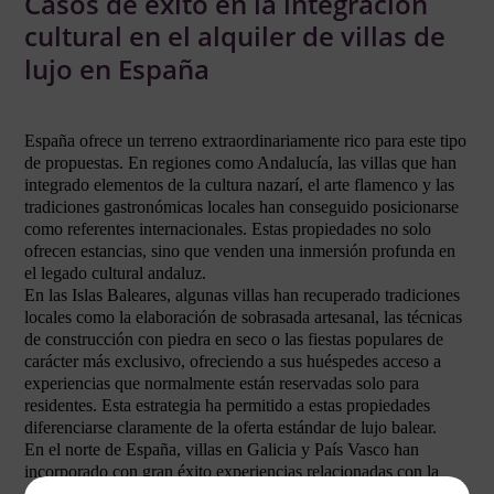
Casos de éxito en la integración
cultural en el alquiler de villas de
lujo en España
España ofrece un terreno extraordinariamente rico para este tipo
de propuestas. En regiones como Andalucía, las villas que han
integrado elementos de la cultura nazarí, el arte flamenco y las
tradiciones gastronómicas locales han conseguido posicionarse
como referentes internacionales. Estas propiedades no solo
ofrecen estancias, sino que venden una inmersión profunda en
el legado cultural andaluz.
En las Islas Baleares, algunas villas han recuperado tradiciones
locales como la elaboración de sobrasada artesanal, las técnicas
de construcción con piedra en seco o las fiestas populares de
carácter más exclusivo, ofreciendo a sus huéspedes acceso a
experiencias que normalmente están reservadas solo para
residentes. Esta estrategia ha permitido a estas propiedades
diferenciarse claramente de la oferta estándar de lujo balear.
En el norte de España, villas en Galicia y País Vasco han
incorporado con gran éxito experiencias relacionadas con la
cultura marítima, la tradición vinícola atlántica y el patrimonio