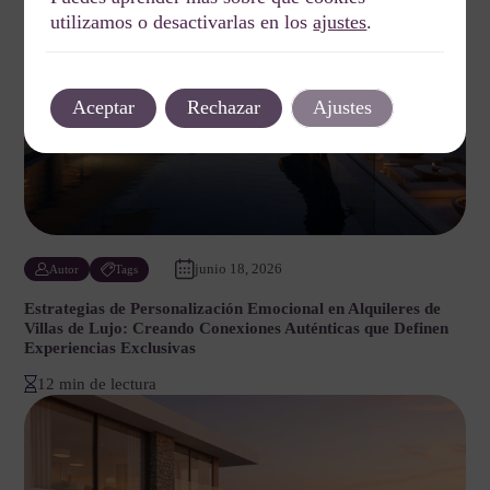
utilizamos o desactivarlas en los
ajustes
.
Aceptar
Rechazar
Ajustes
junio 18, 2026
Autor
Tags
Estrategias de Personalización Emocional en Alquileres de
Villas de Lujo: Creando Conexiones Auténticas que Definen
Experiencias Exclusivas
12 min de lectura