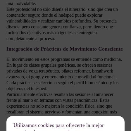
una inolvidable.
Este profesional no solo diseña el itinerario, sino que crea un
contenedor seguro donde el huésped puede explorar
vulnerabilidades y realizar cambios profundos. Su presencia
discreta pero constante genera confianza, permitiendo que
incluso los ejecutivos más exigentes se entreguen
completamente al proceso.
Integración de Prácticas de Movimiento Consciente
El movimiento en estos programas se entiende como medicina.
En lugar de clases grupales genéricas, se ofrecen sesiones
privadas de yoga terapéutico, pilates reformer, breathwork
avanzado, qi gong y entrenamiento de movilidad funcional.
Cada práctica se selecciona según el perfil biomecánico y los
objetivos del huésped.
Particularmente efectivas resultan las sesiones al amanecer
frente al mar o en terrazas con vistas panorámicas. Estas
experiencias no solo mejoran la condición física, sino que
recalibran el sistema nervioso y fomentan una conexión más
profunda con el entorno natural de la villa.
Utilizamos cookies para ofrecerte la mejor