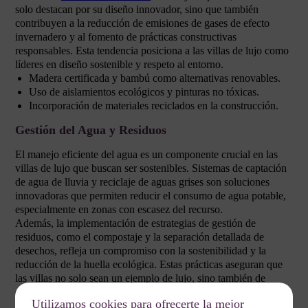
solo destacan por su diseño innovador, sino que también
contribuyen a la reducción de emisiones de gases de efecto
invernadero y al fomento de prácticas constructivas
responsables. Esta tendencia posiciona a las villas de lujo como
líderes en diseño sostenible y respeto al entorno.
Madera certificada y bambú como alternativas renovables.
Uso de aislamientos ecológicos y pinturas no tóxicas.
Incorporación de materiales reciclados en la construcción.
Gestión del Agua y Residuos
El manejo eficiente del agua es un componente crucial en las
villas de lujo que buscan ser sostenibles. Sistemas de captación
de agua de lluvia y reciclaje de aguas grises son soluciones
innovadoras que permiten reducir el consumo de agua potable,
especialmente en zonas con escasez del recurso.
Además, la implementación de estrategias de gestión de
residuos, como el compostaje y la separación detallada de
desechos, refleja un compromiso con la sostenibilidad y la
reducción de la huella ecológica. Estas prácticas aseguran que
las villas no solo sean un ejemplo de lujo, sino también de
conciencia ambiental.
Utilizamos cookies para ofrecerte la mejor