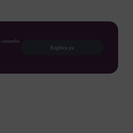
de ensueño
Explora ya