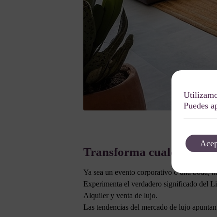
Utilizamo
Puedes ap
Acep
Transforma cualquier even
Ya sea un evento corporativo o una boda, h
Experimenta el verdadero significado del Lif
Alquiler y venta de lujo.
Las tendencias del mercado de lujo apuntan 