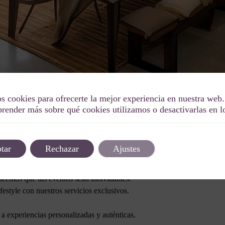
s cookies para ofrecerte la mejor experiencia en nuestra web.
render más sobre qué cookies utilizamos o desactivarlas en 
Etiqueta: Landscape photography requires pat
tar
Rechazar
Ajustes
to en una ocasión especial con nosotros.
acemos que tus eventos sean inolvidables.
estyle con nuestros servicios exclusivos.
a experiencias personalizadas y auténticas.