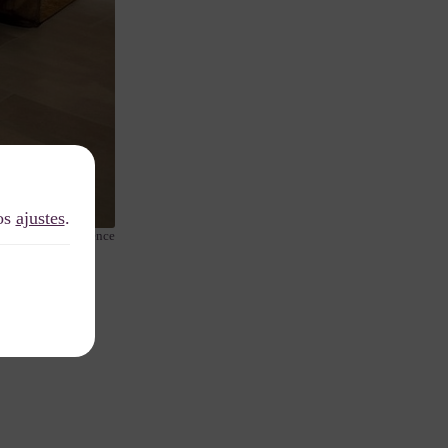
los
ajustes
.
ience and persistence