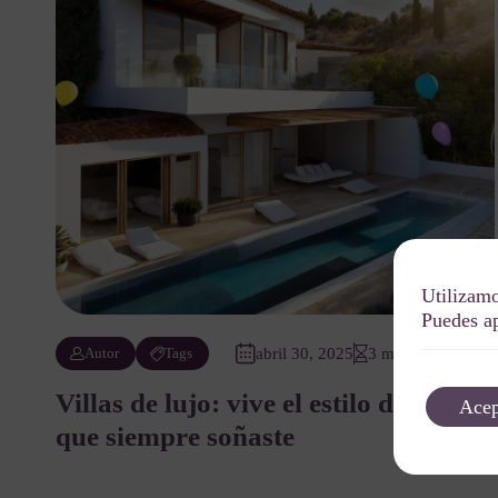
Utilizamo
Puedes ap
Autor
Tags
abril 30, 2025
3 min de lectura
Villas de lujo: vive el estilo de vida
Acep
que siempre soñaste