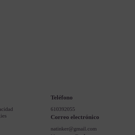
Teléfono
acidad
610392055
kies
Correo electrónico
natinker@gmail.com