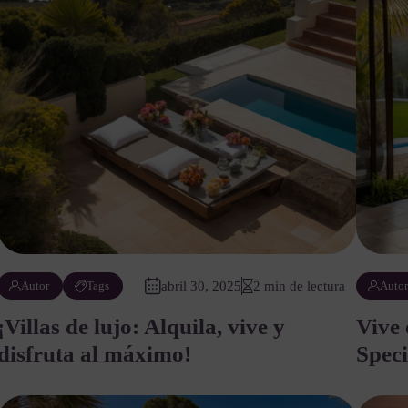
Autor
Tags
abril 30, 2025
2 min de lectura
Auto
¡Villas de lujo: Alquila, vive y
Vive 
disfruta al máximo!
Speci