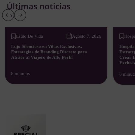
Últimas noticias
Ver todos
Estilo De Vida
Agosto 7, 2026
Hospi
Lujo Silencioso en Villas Exclusivas:
Hospital
Estrategias de Branding Discreto para
Estrate
Atraer al Viajero de Alto Perfil
Crear E
Exclusi
8 minutos
8 minut