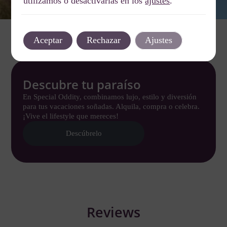
utilizamos o desactivarlas en los
ajustes
.
Aceptar
Rechazar
Ajustes
Descubre tu paraíso
En Special Oddity, combinamos lujo, estilo y diversión
para tus vacaciones soñadas. Alquila, compra o celebra.
¡Vive el lifestyle que mereces!
Descúbrelo
Reviews