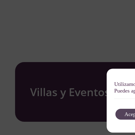
Utilizamo
Villas y Eventos W
Puedes ap
Acep