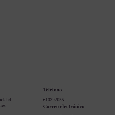
Teléfono
acidad
610392055
kies
Correo electrónico