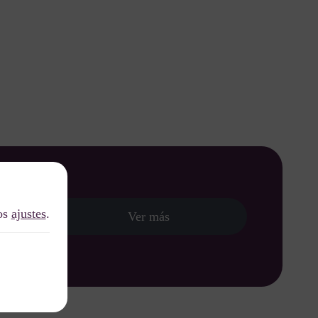
los
ajustes
.
Ver más
nido al