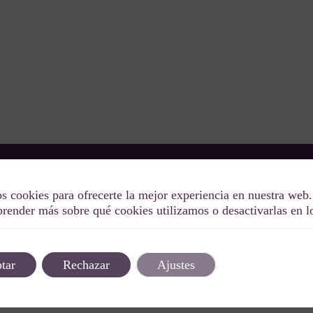
Descubre el lujo de nuestras villas y vive eventos
s cookies para ofrecerte la mejor experiencia en nuestra web.
OW
inolvidables. En Special Oddity hacemos que tu
render más sobre qué cookies utilizamos o desactivarlas en 
experiencia sea tan única como divertida. ¡Bienve
lifestyle!
tar
Rechazar
Ajustes