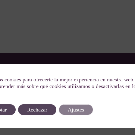
Descubre el lujo de nuestras villas y vive eventos
OW
s cookies para ofrecerte la mejor experiencia en nuestra web.
inolvidables. En Special Oddity hacemos que tu
render más sobre qué cookies utilizamos o desactivarlas en 
experiencia sea tan única como divertida. ¡Bienve
lifestyle!
tar
Rechazar
Ajustes