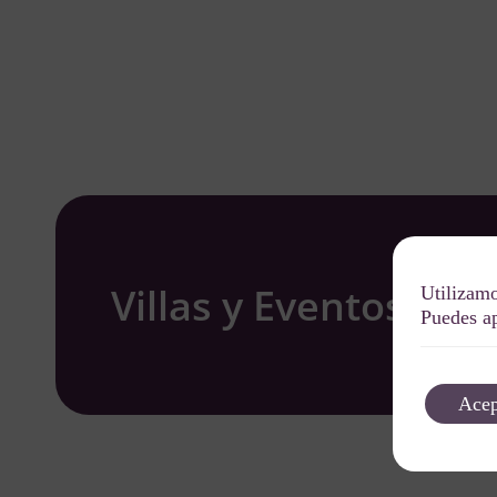
Villas y Eventos W
Utilizamo
Puedes ap
Acep