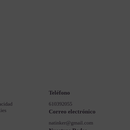
Teléfono
acidad
610392055
kies
Correo electrónico
natinker@gmail.com