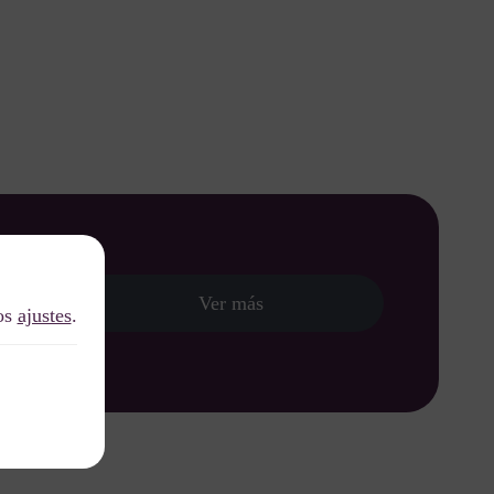
Ver más
los
nido al
ajustes
.