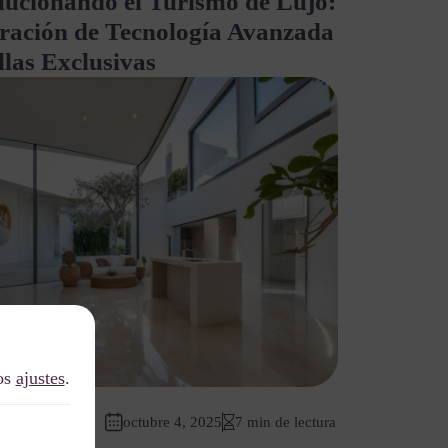
lucionando el Turismo de Lujo:
gración de Tecnología Avanzada
llas Exclusivas
los
ajustes
.
r
Tags
octubre 4, 2025
7 min de lectura