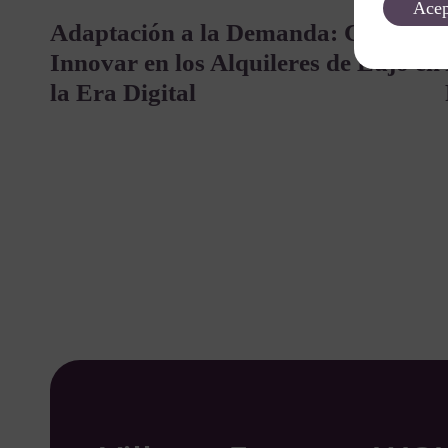
Acep
Adaptación a la Demanda: Cómo
Innovar en los Alquileres de Lujo en
la Era Digital