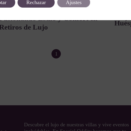
tar
Rechazar
Ajustes
Inno
Arquitectura y Tecnología:
Perso
Fusionando Estilo y Confort en
Huésp
Retiros de Lujo
1
2
Descubre el lujo de nuestras villas y vive eventos