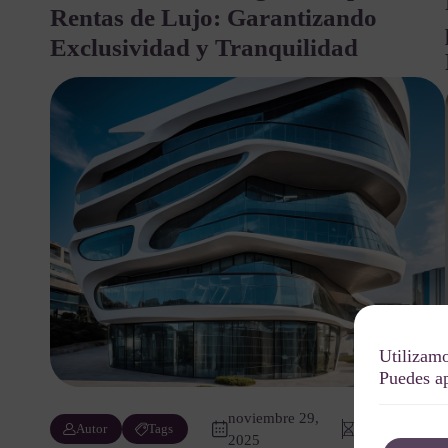
Rentas de Lujo: Garantizando
Exclusividad y Tranquilidad
Utilizamo
Puedes ap
noviembre 29,
6 min de
Autor
Tags
2025
lectura