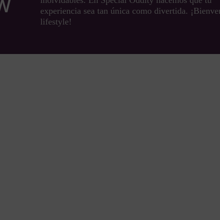
OW
inolvidables. En Special Oddity hacemos que tu
experiencia sea tan única como divertida. ¡Bienve
lifestyle!