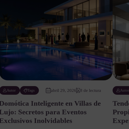
Autor
Tags
abril 29, 2026
8 de lectura
Auto
Domótica Inteligente en Villas de
Tende
Lujo: Secretos para Eventos
Prop
Exclusivos Inolvidables
Expe