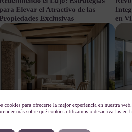
Redefiniendo el Lujo: Estrategias
Revo
para Elevar el Atractivo de las
Inte
Propiedades Exclusivas
en Vi
s cookies para ofrecerte la mejor experiencia en nuestra web.
render más sobre qué cookies utilizamos o desactivarlas en 
octubre 11,
7 min de
Auto
Autor
Tags
2025
lectura