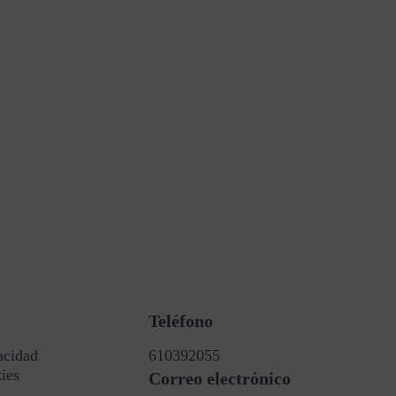
Teléfono
acidad
610392055
kies
Correo electrónico