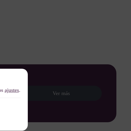
los
ajustes
.
Ver más
nido al