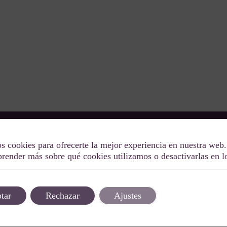
s cookies para ofrecerte la mejor experiencia en nuestra web.
Descubre el lujo de nuestras villas y vive eventos
OW
render más sobre qué cookies utilizamos o desactivarlas en 
inolvidables. En Special Oddity hacemos que tu
experiencia sea tan única como divertida. ¡Bienve
lifestyle!
tar
Rechazar
Ajustes