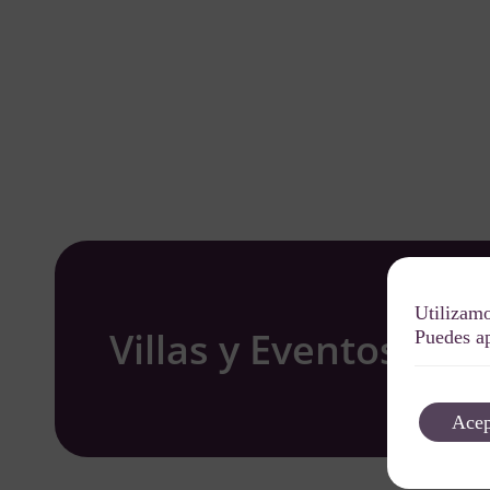
Utilizamo
Villas y Eventos W
Puedes ap
Acep