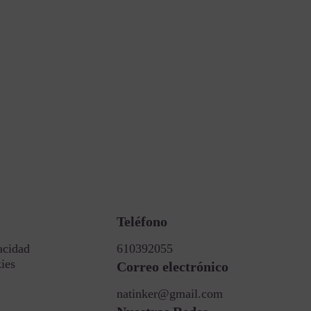
Teléfono
acidad
610392055
kies
Correo electrónico
natinker@gmail.com