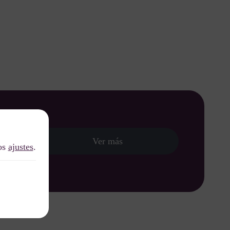
Ver más
los
nido al
ajustes
.