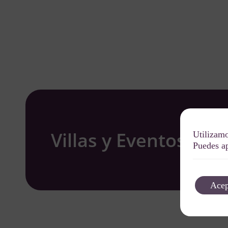
Villas y Eventos W
Utilizamo
Puedes ap
Acep