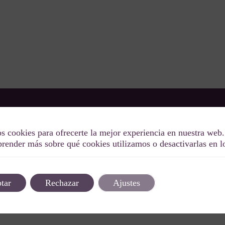
Descubre el lujo de nuestras villas y vive eventos
OW
s cookies para ofrecerte la mejor experiencia en nuestra web.
inolvidables. En Special Oddity hacemos que tu
render más sobre qué cookies utilizamos o desactivarlas en 
experiencia sea tan única como divertida. ¡Bienve
lifestyle!
tar
Rechazar
Ajustes